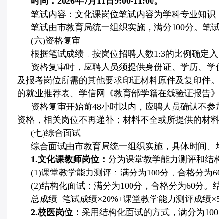
时间：
2026
年
7
月
11
日
9:00-11:00
。
笔试内容：文化课岗位笔试内容为学科专业知识
笔试由市教育局统一组织实施，满分
100
分。笔
(
六
)
资格复审
根据笔试成绩，按岗位招聘人数
1:3
的比例确定入
资格复审时，应聘人员须提供身份证、学历、学
及报考岗位所需的其他要求印证材料原件及复印件
的就业推荐表、学信网《教育部学籍在线验证报告
资格复审开始前
48
小时以内，应聘人员确认不参
资格，相关岗位不再递补；材料不全或所提供的材
(
七
)
综合面试
综合面试由市教育局统一组织实施，具体时间、
1.
文化课教师岗位：
分为课堂教学能力测评和结
(1)
课堂教学能力测评：满分为
100
分，合格分为
6
(2)
结构化面试：满分为
100
分，合格分为
60
分。
总成绩
=
笔试成绩×
20%+
课堂教学能力测评成绩×
2.
校医岗位：
采用结构化面试的方式，满分为
100