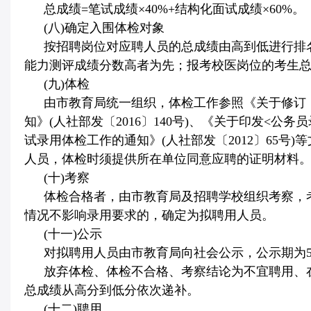
总成绩
=
笔试成绩×
40%+
结构化面试成绩×
60%
。
(
八
)
确定入围体检对象
按招聘岗位对应聘人员的总成绩由高到低进行排
能力测评成绩分数高者为先；报考校医岗位的考生
(
九
)
体检
由市教育局统一组织，体检工作参照《关于修订
知》
(
人社部发〔
2016
〕
140
号
)
、《关于印发
<
公务员
试录用体检工作的通知》
(
人社部发〔
2012
〕
65
号
)
等
人员，体检时须提供所在单位同意应聘的证明材料
(
十
)
考察
体检合格者，由市教育局及招聘学校组织考察，
情况不影响录用要求的，确定为拟聘用人员。
(
十一
)
公示
对拟聘用人员由市教育局向社会公示，公示期为
放弃体检、体检不合格、考察结论为不宜聘用、
总成绩从高分到低分依次递补。
(
十二
)
聘用