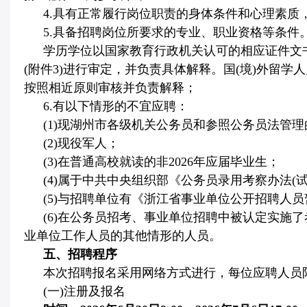
4.
具有正常履行岗位职责的身体条件和心理素质
5.
具备招聘岗位所要求的专业、职业资格等条件
学历学位以国家教育行政机关认可的相应证件文
(
附件
3)
进行审定，并负责具体解释。国
(
境
)
外留学人
按照相近原则审核并负责解释；
6.
有以下情形的不宜应聘：
(1)
现湖州市各级机关公务员和参照公务员法管理
(2)
现役军人；
(3)
在普通高校就读的非
2026
年应届毕业生；
(4)
属于中共中央组织部《公务员录用考察办法
(
(5)
与招聘单位有《浙江省事业单位公开招聘人员
(6)
在公务员招考、事业单位招聘中被认定实施了
业单位工作人员的其他情形的人员。
五、招聘程序
本次招聘报名采用网络方式进行，每位应聘人员
(
一
)
注册及报名