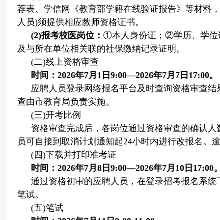
荐表、学信网《教育部学籍在线验证报告》等材料
人员
)
须提供相应教师资格证书。
(2)
报考校医岗位：
①本人身份证；②学历、学位
及与所在单位相关联的社保缴纳记录证明。
(
二
)
线上资格审查
时间：
2026
年
7
月
1
日
9:00
—
2026
年
7
月
7
日
17:00
。
应聘人员登录网络报名平台及时查询资格审查结
查由市教育局负责实施。
(
三
)
开考比例
资格审查完成后，各岗位通过资格审查的确认人
员可自接到取消计划通知起
24
小时内进行改报名。
(
四
)
下载并打印准考证
时间：
2026
年
7
月
8
日
9:00
—
2026
年
7
月
10
日
17:00
通过资格初审的应聘人员，在登录招考报名系统
笔试。
(
五
)
笔试