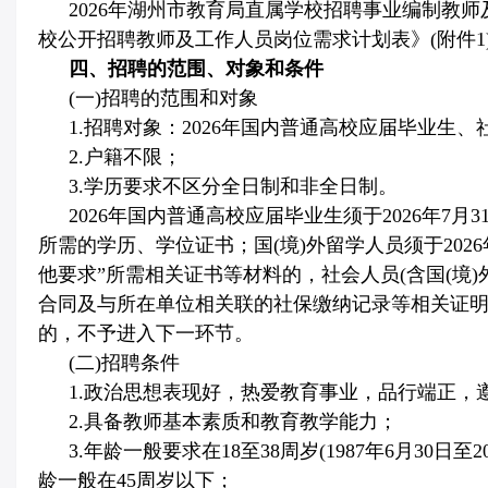
2026
年湖州市教育局直属学校招聘事业编制教师
校公开招聘教师及工作人员岗位需求计划表》
(
附件
1
四、招聘的范围、对象和条件
(
一
)
招聘的范围和对象
1.
招聘对象：
2026
年国内普通高校应届毕业生、
2.
户籍不限；
3.
学历要求不区分全日制和非全日制。
2026
年国内普通高校应届毕业生须于
2026
年
7
月
3
所需的学历、学位证书；国
(
境
)
外留学人员须于
2026
他要求”所需相关证书等材料的，社会人员
(
含国
(
境
)
合同及与所在单位相关联的社保缴纳记录等相关证
的，不予进入下一环节。
(
二
)
招聘条件
1.
政治思想表现好，热爱教育事业，品行端正，
2.
具备教师基本素质和教育教学能力；
3.
年龄一般要求在
18
至
38
周岁
(1987
年
6
月
30
日至
2
龄一般在
45
周岁以下；