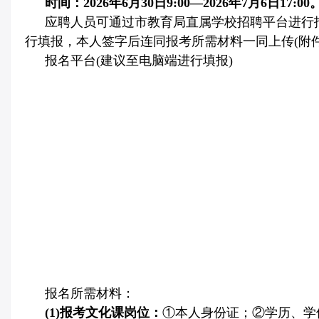
时间：
2026
年
6
月
30
日
9:00
—
2026
年
7
月
6
日
17:00
应聘人员可通过市教育局直属学校招聘平台进行
行填报，本人签字后连同报考所需材料一同上传
(
附
报名平台
(
建议至电脑端进行填报
)
报名所需材料：
(1)
报考文化课岗位：
①本人身份证；②学历、学