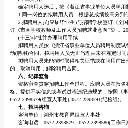
确定聘用人选后，按《浙江省事业单位人员聘用
1.
同一岗位的拟聘用人员，根据总成绩按高分到
2.
拟聘用人员
(
应届毕业生
)
与招聘学校签订《全
订《市直学校教师及工作人员招聘就业意向书》。
2
(
十三
)
审批并办理聘用手续
拟聘用人员按《浙江省事业单位人员聘用制度试
动
(
聘用
)
合同。拟聘用人员无正当理由未在规定时间
拟聘用人员未能按时取得相关证书或在聘用前出
的，取消聘用，解除聘用合同。
六、纪律监督
资格审查贯穿招聘工作全过程。应聘人员在报名
格、提供不实信息或考试过程违纪违规的，按照《
0572-2398579(
组宣人事处
),0572-2398591(
纪检组
)
。
七、招聘咨询
咨询单位：湖州市教育局组宣人事处
咨询电话：
0572-2398579
、
0572-2398580(
工作日