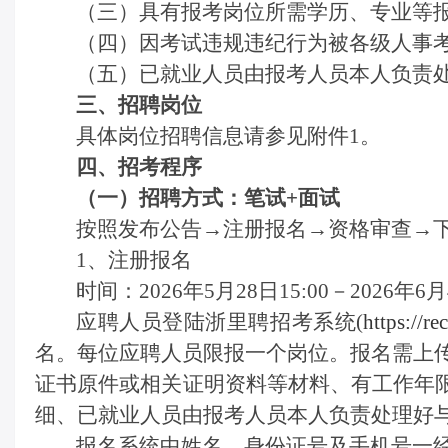
（三）具有报考岗位所需学历、专业等
（四）因考试违规违纪行为被各级人事
（
五
）已就业人员由报考人员本人负责
三、招聘岗位
具体岗位招聘信息请参见附件
1。
四、招考程序
（一）招聘方式：笔试
+面试
按照发布公告
→注册报名→资格审查→
1、
注册报名
时间：
202
6
年
5
月
28
日
15
:00－202
6
年
6
月
应聘人员登陆
浙里聘
招考系统
(
https://r
名。每位应聘人员限报一个岗位。报名需上
证书原件或相关证明资料等材料、有工作年限
细、已就业人员由报考人员本人负责处理好
报名系统中姓名、身份证号及手机号一