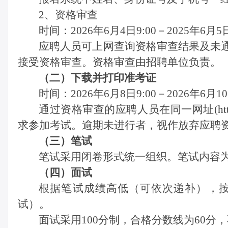
2、
资格审查
时间：
202
6
年
6
月
4
日
9:00－202
5
年
6
月
5
应聘人员可上网查询资格审查结果及未
接受资格审查。资格审查由招聘单位负责。
（二）
下载并打印准考证
时间：
202
6
年
6
月
8
日
9:00－202
6
年
6
月
10
通过资格审查的应聘人员在同一网址
(
ht
求参加考试。逾期未进行者，视作放弃应聘
（
三
）笔试
笔试采用闭卷形式统一组织。笔试内容
（
四
）面试
根据笔试成绩高低（可依次递补），
试
）。
面试采用
100分制，合格分数线为60分