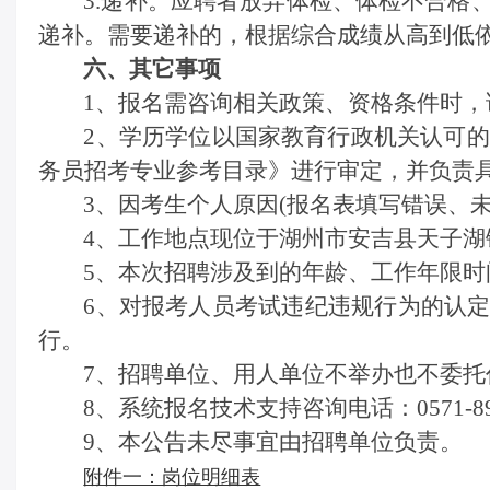
3.递补。应聘者放弃体检、体检不合格
递补。需要递补的，根据综合成绩从高到低
六、其它事项
1、报名需咨询相关政策、资格条件时，
2、学历学位以国家教育行政机关认可
务员招考专业参考目录
》进
行审定，并负责
3、因考生个人原因(报名表填写错误、
4、工作地点现位于湖州市
安吉县天子湖
5、本次招聘涉及到的年龄、工作年限时间
6
、对报考人员考试违纪违规行为的认
行。
7
、招聘单位、用人单位不举办也不委托
8
、系统报名技术支持咨询电话：
0571-
9
、本公告未尽事宜由招聘单位负责
。
附件一：岗位明细表